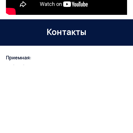
Контакты
Приемная:
+7 (840) 226-70-70
Электронная почта:
met@met-ra.ru
Адрес:
Республика Абхазия, город Сухум, улица
Генерала Аршба, дом № 38.