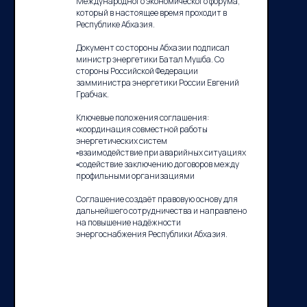
Международного экономического форума,
который в настоящее время проходит в
Республике Абхазия.
Документ со стороны Абхазии подписал
министр энергетики Батал Мушба. Со
стороны Российской Федерации
замминистра энергетики России Евгений
Грабчак.
Ключевые положения соглашения:
▫️координация совместной работы
энергетических систем
▫️взаимодействие при аварийных ситуациях
▫️содействие заключению договоров между
профильными организациями
Соглашение создаёт правовую основу для
дальнейшего сотрудничества и направлено
на повышение надёжности
энергоснабжения Республики Абхазия.